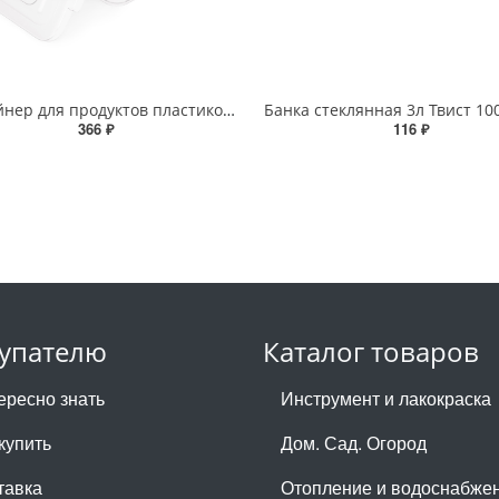
Контейнер для продуктов пластиковый 8 л (303*277*240 мм) с ручками (М098) прозрачный (Башкирия)
366 ₽
116 ₽
упателю
Каталог товаров
ересно знать
Инструмент и лакокраска
купить
Дом. Сад. Огород
тавка
Отопление и водоснабже