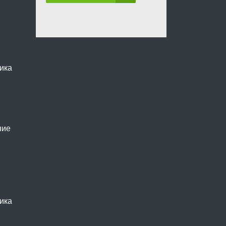
ика
ние
ика