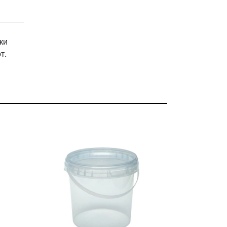
ки
т.