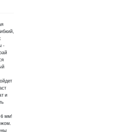
ая
ибкий,
к
 -
рай
ся
ый
ойдет
аст
ат и
ть
6 мм!
ожом.
ены