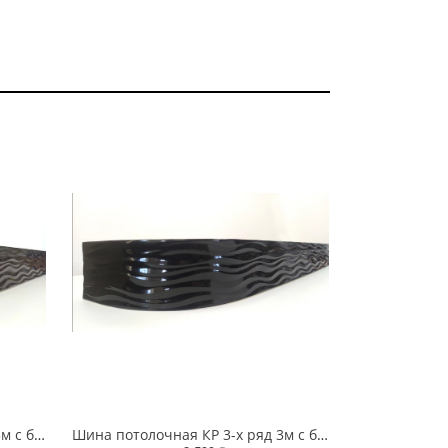
Шина потолочная КР 3-х ряд 3м с блендой+повороты Бриз №204 7см
Шина потолочная КР 3-х ряд 3м с блендой+повороты Бриз №44 7см