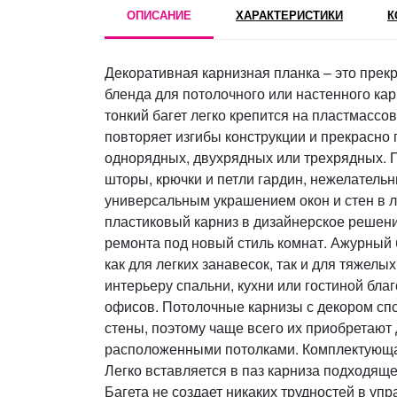
ОПИСАНИЕ
ХАРАКТЕРИСТИКИ
К
Декоративная карнизная планка – это прек
бленда для потолочного или настенного кар
тонкий багет легко крепится на пластмассо
повторяет изгибы конструкции и прекрасно
однорядных, двухрядных или трехрядных. 
шторы, крючки и петли гардин, нежелательн
универсальным украшением окон и стен в
пластиковый карниз в дизайнерское решени
ремонта под новый стиль комнат. Ажурный
как для легких занавесок, так и для тяжелы
интерьеру спальни, кухни или гостиной бла
офисов. Потолочные карнизы с декором сп
стены, поэтому чаще всего их приобретают 
расположенными потолками. Комплектующая
Легко вставляется в паз карниза подходящ
Багета не создает никаких трудностей в у