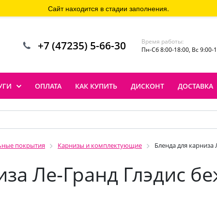
Сайт находится в стадии заполнения.
Время работы:
+7 (47235) 5-66-30
Пн-Сб 8:00-18:00, Вс 9:00-
УГИ
ОПЛАТА
КАК КУПИТЬ
ДИСКОНТ
ДОСТАВКА
ьные покрытия
Карнизы и комплектующие
Бленда для карниза 
иза Ле-Гранд Глэдис б