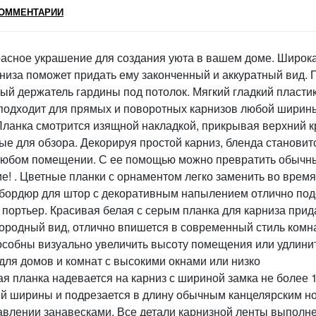
ОММЕНТАРИИ
расное украшение для создания уюта в вашем доме. Широк
низа поможет придать ему законченный и аккуратный вид. Г
вый держатель гардины под потолок. Мягкий гладкий пласти
 подходит для прямых и поворотных карнизов любой ширины
Планка смотрится изящной накладкой, прикрывая верхний к
ые для обзора. Декорируя простой карниз, бленда становит
 любом помещении. С ее помощью можно превратить обычн
е! . Цветные планки с орнаментом легко заменить во время
 бордюр для штор с декоративным напылением отлично под
х портьер. Красивая белая с серым планка для карниза прид
городный вид, отлично впишется в современный стиль комн
особны визуально увеличить высоту помещения или удлини
для домов и комнат с высокими окнами или низко
 планка надевается на карниз с шириной замка не более 1
ей ширины и подрезается в длину обычным канцелярским н
правлении занавесками. Все детали карнизной ленты выполн