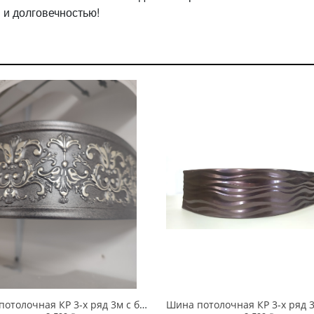
 и долговечностью!
Шина потолочная КР 3-х ряд 3м с блендой+повороты Дамаск серый