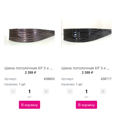
Шина потолочная КР 3-х ряд 3м с блендой+повороты Бриз №204 7см
Шина потолочная КР 3-х ряд 3м с блендой+повороты Бриз №44 7см
2 599 ₽
2 599 ₽
Артикул
458853
Артикул
458717
Наличие:
1 шт
Наличие:
1 шт
шт
шт
В корзину
В корзину