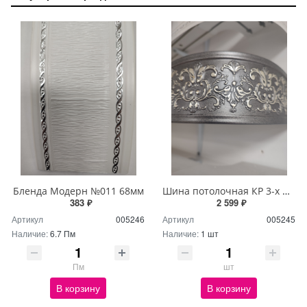
Бленда Модерн №011 68мм
Шина потолочная КР 3-х ряд 3м с блендой+повороты Дамаск серый
383 ₽
2 599 ₽
Артикул
005246
Артикул
005245
Наличие:
6.7 Пм
Наличие:
1 шт
Пм
шт
В корзину
В корзину