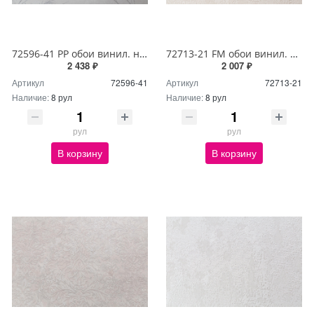
72596-41 PP обои винил. на флиз. основе 1,06*10м Мелодия
72713-21 FM обои винил. на флиз. основе 1,06*10м Брависсимо
2 438 ₽
2 007 ₽
Артикул
72596-41
Артикул
72713-21
Наличие:
8 рул
Наличие:
8 рул
рул
рул
В корзину
В корзину