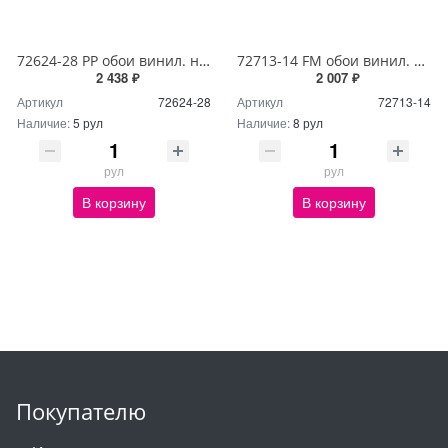
72624-28 PP обои винил. на флиз. основе 1,06*10м Абу Даби
72713-14 FM обои винил. на флиз. основе 1,06*10м Брависсимо
2 438 ₽
2 007 ₽
Артикул
72624-28
Артикул
72713-14
Наличие:
5 рул
Наличие:
8 рул
рул
рул
В корзину
В корзину
Покупателю