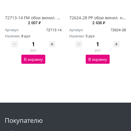
72713-14 FM обои винил. на флиз. основе 1,06*10м Брависсимо
72624-28 PP обои винил. на флиз. основе 1,06*10м Абу Даби
2 007 ₽
2 438 ₽
Артикул
72713-14
Артикул
72624-28
Наличие:
8 рул
Наличие:
5 рул
рул
рул
В корзину
В корзину
Покупателю