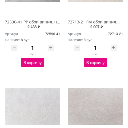
72596-41 PP обои винил. на флиз. основе 1,06*10м Мелодия
72713-21 FM обои винил. на флиз. основе 1,06*10м Брависсимо
2 438 ₽
2 007 ₽
Артикул
72596-41
Артикул
72713-21
Наличие:
8 рул
Наличие:
8 рул
рул
рул
В корзину
В корзину