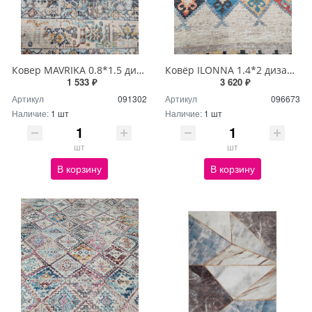
Ковер MAVRIKA 0.8*1.5 дизайн 7014A NAVY/ORANGE
Ковёр ILONNA 1.4*2 дизайн AB741C CREAM/BLACK
1 533 ₽
3 620 ₽
Артикул
091302
Артикул
096673
Наличие:
1 шт
Наличие:
1 шт
шт
шт
В корзину
В корзину