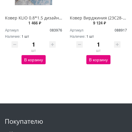
Ковер KLIO 0.8*1.5 дизайн 00581A L.GREY/M.GREY
Ковер Вирджиния (23С28-БК/ЭФ) 2*3 дизайн 58586/a5 овал
1 466 ₽
9 124 ₽
Артикул
083976
Артикул
088917
Наличие:
1 шт
Наличие:
1 шт
шт
шт
В корзину
В корзину
Покупателю