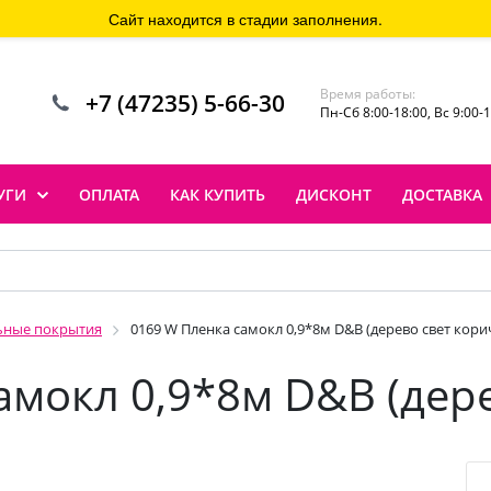
Сайт находится в стадии заполнения.
Время работы:
+7 (47235) 5-66-30
Пн-Сб 8:00-18:00, Вс 9:00-
УГИ
ОПЛАТА
КАК КУПИТЬ
ДИСКОНТ
ДОСТАВКА
ьные покрытия
0169 W Пленка самокл 0,9*8м D&B (дерево свет кори
амокл 0,9*8м D&B (дере