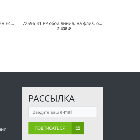
Ковер GARDEN SISAL 1*2 дизайн E4181 BLACK/CREAM
72596-41 PP обои винил. на флиз. основе 1,06*10м Мелодия
2 438 ₽
РАССЫЛКА
ПОДПИСАТЬСЯ
ние