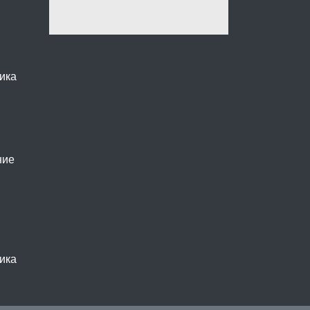
ика
ние
ика