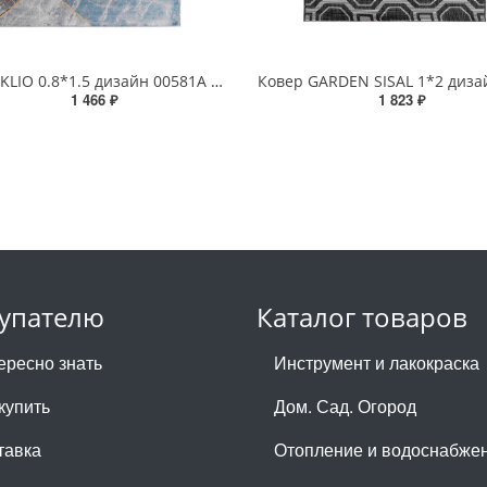
Ковер KLIO 0.8*1.5 дизайн 00581A L.GREY/M.GREY
1 466 ₽
1 823 ₽
упателю
Каталог товаров
ересно знать
Инструмент и лакокраска
купить
Дом. Сад. Огород
тавка
Отопление и водоснабже