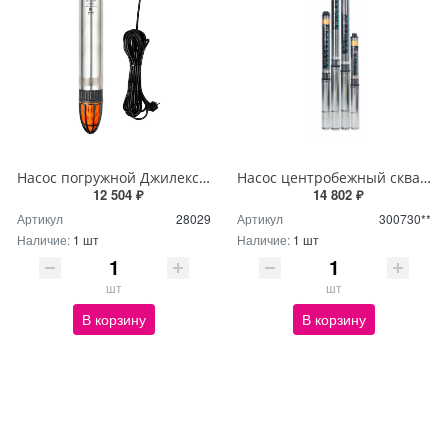
Насос погружной Джилекс Водомет Проф 55/35 1035
Насос центробежный скважинный RUDES 3FRESH 700 + кабель 30м, комплектация А
12 504 ₽
14 802 ₽
Артикул
28029
Артикул
300730**
Наличие:
1 шт
Наличие:
1 шт
шт
шт
В корзину
В корзину