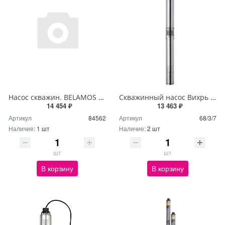
Насос скважин. BELAMOS 3TF-90/3 (кабель 50м/напор 90м/расход 50л/мин /Ø78мм
Скважинный насос Вихрь СН-60 (d.75мм)
14 454 ₽
13 463 ₽
Артикул
84562
Артикул
68/3/7
Наличие:
1 шт
Наличие:
2 шт
шт
шт
В корзину
В корзину