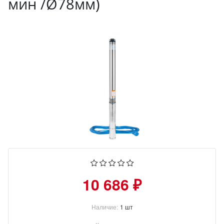
мин /Ø78мм)
10 686 ₽
Наличие:
1 шт