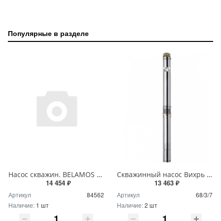
Популярные в разделе
Насос скважин. BELAMOS 3TF-90/3 (кабель 50м/напор 90м/расход 50л/мин /Ø78мм
Скважинный насос Вихрь СН-60 (d.75мм)
14 454 ₽
13 463 ₽
Артикул
84562
Артикул
68/3/7
Наличие:
1 шт
Наличие:
2 шт