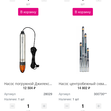
шт
шт
В корзину
В корзину
Насос погружной Джилекс Водомет Проф 55/35 1035
Насос центробежный скважинный RUDES 3FRESH 700 + кабель 30м, комплектация А
12 504 ₽
14 802 ₽
Артикул
28029
Артикул
300730**
Наличие:
1 шт
Наличие:
1 шт
шт
шт