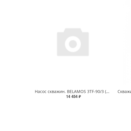
Насос скважин. BELAMOS 3TF-90/3 (кабель 50м/напор 90м/расход 50л/мин /Ø78мм
14 454 ₽