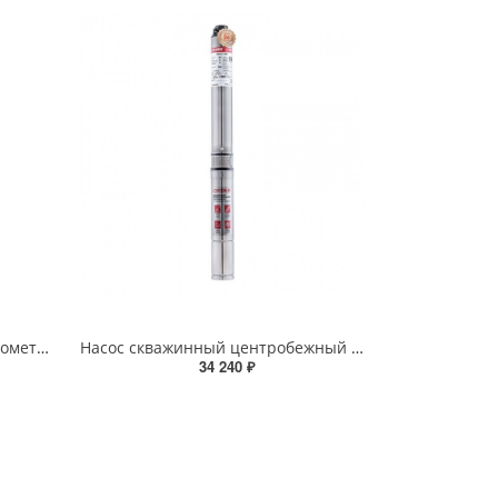
Насос погружной Джилекс Водомет Проф 55/35 1035
Насос скважинный центробежный KOER 3KDm 2/33 60M (1.1 кВт/45л.м./142м/60м кабеля)
34 240 ₽