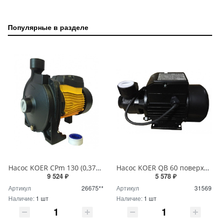
Популярные в разделе
Насос KOER CPm 130 (0,37кВт/92л.м./22м.)
Насос KOER QB 60 поверхностный вихревой (0,37кВт/34л.м./36м.)
9 524 ₽
5 578 ₽
Артикул
26675**
Артикул
31569
Наличие:
1 шт
Наличие:
1 шт