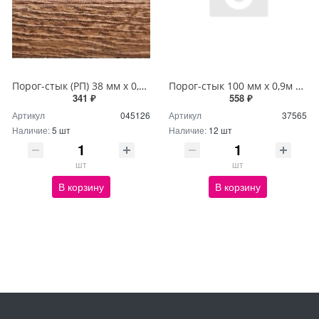
Порог-стык (РП) 38 мм х 0,9м Дуб браун
Порог-стык 100 мм х 0,9м орех П31,41
341 ₽
558 ₽
Артикул
045126
Артикул
37565
Наличие:
5 шт
Наличие:
12 шт
шт
шт
В корзину
В корзину