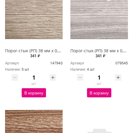
Порог-стык (РП) 38 мм х 0,9м Дуб аманд
Порог-стык (РП) 38 мм х 0,9м Дуб босфор
341 ₽
341 ₽
Артикул
147943
Артикул
079545
Наличие:
5 шт
Наличие:
4 шт
шт
шт
В корзину
В корзину