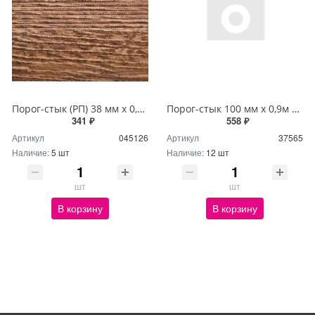
Порог-стык (РП) 38 мм х 0,9м Дуб браун
Порог-стык 100 мм х 0,9м орех П31,41
341 ₽
558 ₽
Артикул
045126
Артикул
37565
Наличие:
5 шт
Наличие:
12 шт
шт
шт
В корзину
В корзину