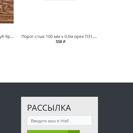
Порог-стык (РП) 38 мм х 0,9м Дуб браун
Порог-стык 100 мм х 0,9м орех П31,41
558 ₽
РАССЫЛКА