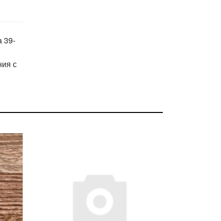
 39-
ния с