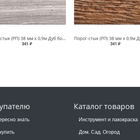
Порог-стык (РП) 38 мм х 0,9м Дуб босфор
341 ₽
341 ₽
упателю
Каталог товаров
ересно знать
Инструмент и лакокраска
купить
Дом. Сад. Огород