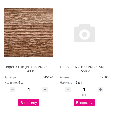
Порог-стык (РП) 38 мм х 0,9м Дуб браун
Порог-стык 100 мм х 0,9м орех П31,41
341 ₽
558 ₽
Артикул
045126
Артикул
37565
Наличие:
5 шт
Наличие:
12 шт
шт
шт
В корзину
В корзину