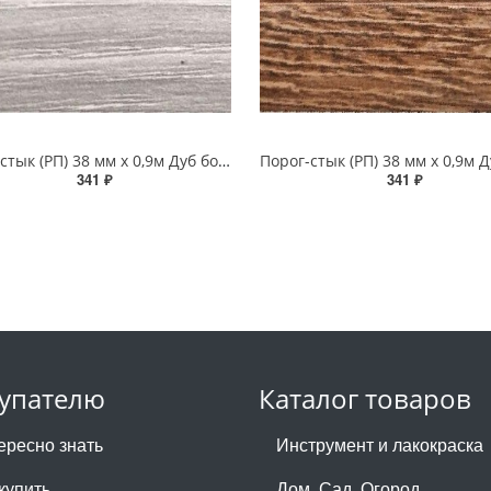
Порог-стык (РП) 38 мм х 0,9м Дуб босфор
341 ₽
341 ₽
упателю
Каталог товаров
ересно знать
Инструмент и лакокраска
купить
Дом. Сад. Огород