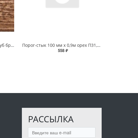
Порог-стык (РП) 38 мм х 0,9м Дуб браун
Порог-стык 100 мм х 0,9м орех П31,41
558 ₽
РАССЫЛКА