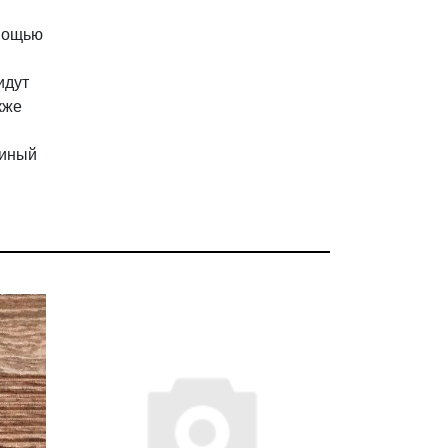
омощью
идут
кже
диный