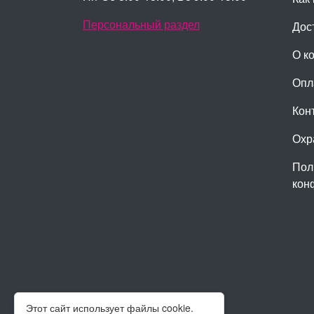
Персональный раздел
Дос
О к
Опл
Кон
Охр
Пол
кон
Этот сайт использует файлы cookie.