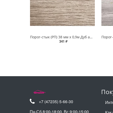
Порог-стык (РП) 38 мм х 0,9м Дуб аманд
341 ₽
Пок
+7 (47235) 5-66-30
Инт
Пн-Сб 8:00-18:00, Вс 9:00-15:00
Как 