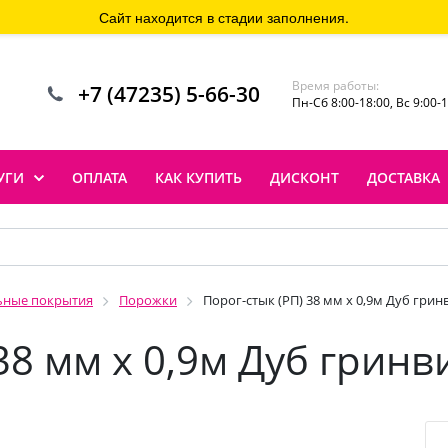
Сайт находится в стадии заполнения.
Время работы:
+7 (47235) 5-66-30
Пн-Сб 8:00-18:00, Вс 9:00-
УГИ
ОПЛАТА
КАК КУПИТЬ
ДИСКОНТ
ДОСТАВКА
ьные покрытия
Порожки
Порог-стык (РП) 38 мм х 0,9м Дуб грин
38 мм х 0,9м Дуб гринв