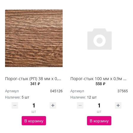
Порог-стык (РП) 38 мм х 0,9м Дуб браун
Порог-стык 100 мм х 0,9м орех П31,41
341 ₽
558 ₽
Артикул
045126
Артикул
37565
Наличие:
5 шт
Наличие:
12 шт
шт
шт
В корзину
В корзину