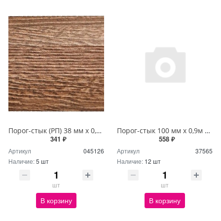
Порог-стык (РП) 38 мм х 0,9м Дуб браун
Порог-стык 100 мм х 0,9м орех П31,41
341 ₽
558 ₽
Артикул
045126
Артикул
37565
Наличие:
5 шт
Наличие:
12 шт
шт
шт
В корзину
В корзину