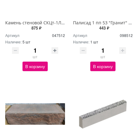
Камень стеновой СКЦт-1Л100 "Шерл" коричнево-черный (30шт)
Палисад 1 пп 53 "Гранит" бело-серо-черный (40шт)
875 ₽
443 ₽
Артикул
047512
Артикул
098512
Наличие:
5 шт
Наличие:
1 шт
шт
шт
В корзину
В корзину