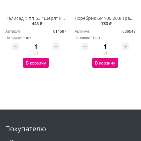
Палисад 1 пп 53 "Шерл" коричнево-черный (40шт)
Поребрик БР 100.20.8 Гранит STONE (40 Пм)
443 ₽
783 ₽
Артикул
014587
Артикул
036548
Наличие:
1 шт
Наличие:
1 шт
шт
шт
В корзину
В корзину
Покупателю