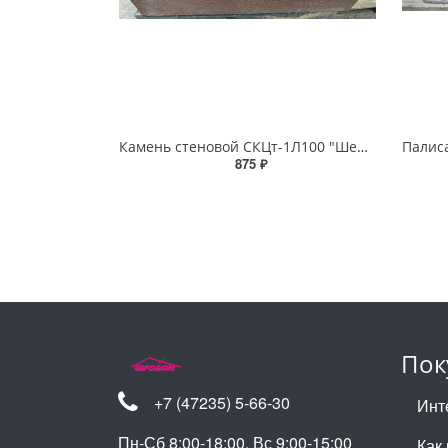
Камень стеновой СКЦт-1Л100 "Шерл" коричнево-черный (30шт)
875 ₽
Пок
+7 (47235) 5-66-30
Инт
Пн-Сб 8:00-18:00, Вс 9:00-15:00
Как 