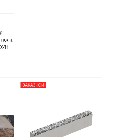
р:
 полн.
ТОУН
ЗАКАЗНОЙ