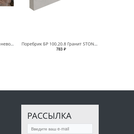
Палисад 1 пп 53 "Шерл" коричнево-черный (40шт)
Поребрик БР 100.20.8 Гранит STONE (40 Пм)
783 ₽
РАССЫЛКА