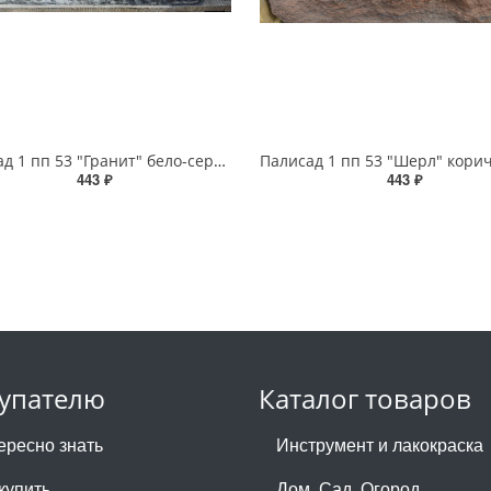
Палисад 1 пп 53 "Гранит" бело-серо-черный (40шт)
443 ₽
443 ₽
упателю
Каталог товаров
ересно знать
Инструмент и лакокраска
купить
Дом. Сад. Огород