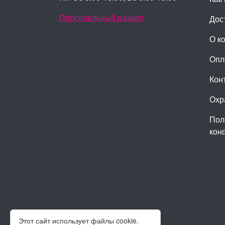
Персональный раздел
Дос
О к
Опл
Кон
Охр
Пол
кон
Этот сайт использует файлы cookie.