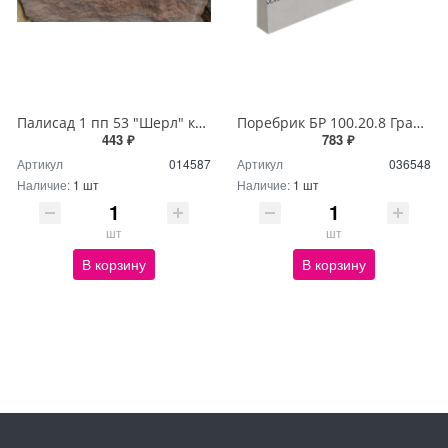
Палисад 1 пп 53 "Шерл" коричнево-черный (40шт)
Поребрик БР 100.20.8 Гранит STONE (40 Пм)
443 ₽
783 ₽
Артикул
014587
Артикул
036548
Наличие:
1 шт
Наличие:
1 шт
шт
шт
В корзину
В корзину