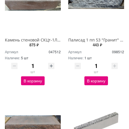
Камень стеновой СКЦт-1Л100 "Шерл" коричнево-черный (30шт)
Палисад 1 пп 53 "Гранит" бело-серо-черный (40шт)
875 ₽
443 ₽
Артикул
047512
Артикул
098512
Наличие:
5 шт
Наличие:
1 шт
шт
шт
В корзину
В корзину