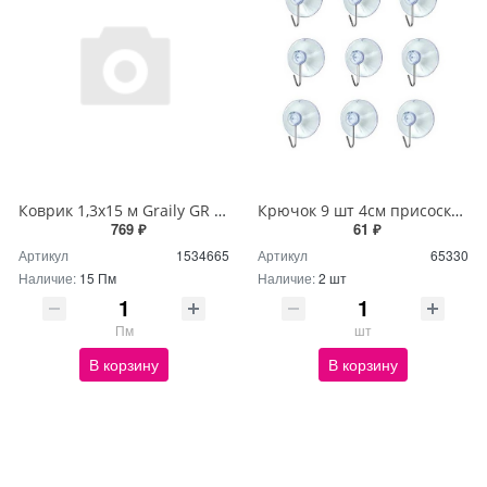
Коврик 1,3х15 м Graily GR 1241B-130
Крючок 9 шт 4см присоска-вакуум NA1054
769 ₽
61 ₽
Артикул
1534665
Артикул
65330
Наличие:
15 Пм
Наличие:
2 шт
Пм
шт
В корзину
В корзину