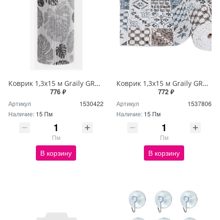
Коврик 1,3х15 м Graily GR1301A-130
Коврик 1,3х15 м Graily GR1356A-130
776 ₽
772 ₽
Артикул
1530422
Артикул
1537806
Наличие:
15 Пм
Наличие:
15 Пм
Пм
Пм
В корзину
В корзину