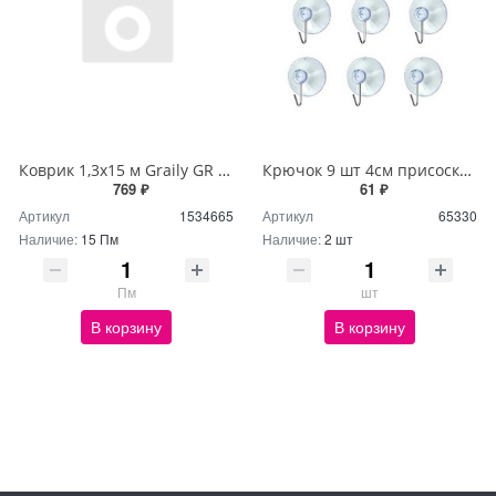
Коврик 1,3х15 м Graily GR 1241B-130
Крючок 9 шт 4см присоска-вакуум NA1054
769 ₽
61 ₽
Артикул
1534665
Артикул
65330
Наличие:
15 Пм
Наличие:
2 шт
Пм
шт
В корзину
В корзину