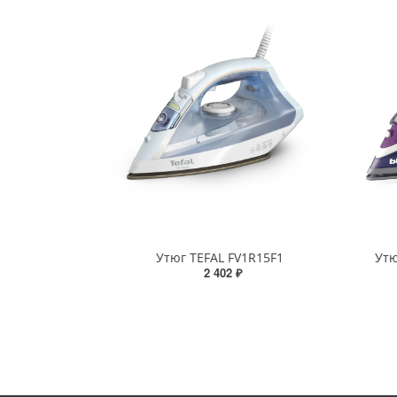
Утюг TEFAL FV1R15F1
Утю
2 402 ₽