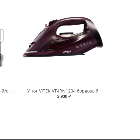
Блендер Centek CT-1311 черный/сталь 1500 Вт, 15 скоростей
Утюг VITEK VT-IRN1204 бордовый
2 930 ₽