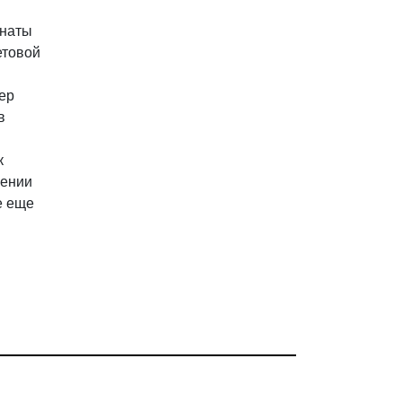
мнаты
етовой
ер
в
к
жении
е еще