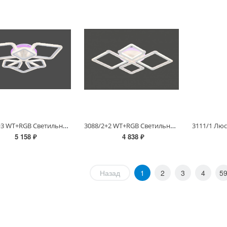
3012/3+3 WT+RGB Светильник потолочный
3088/2+2 WT+RGB Светильник потолочный
5 158 ₽
4 838 ₽
Назад
1
2
3
4
5