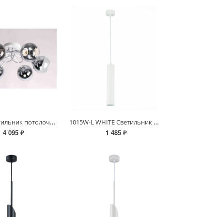
099K/6 светильник потолочный
1015W-L WHITE Светильник (RL)
4 095 ₽
1 485 ₽