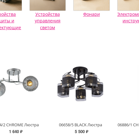
ройства
Устройства
Фонари
Электром
щиты и
управления
инстру
ектующие
светом
4/2 CHROME Люстра
06658/5 BLACK Люстра
1 640 ₽
5 500 ₽