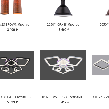
6/2S BROWN Люстра
2650/1 GR+BK Люстра
2650/
3 400 ₽
3 600 ₽
3011/3+3 BK+RGB Светильник потолочный
3011/3+3 WT+RGB Светильник потолочный
5 033 ₽
5 412 ₽