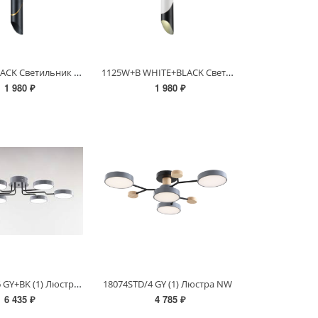
1125B+B BLACK Светильник потолочный
1125W+B WHITE+BLACK Светильник потолочный
1 980 ₽
1 980 ₽
18054STD/6 GY+BK (1) Люстра NW
18074STD/4 GY (1) Люстра NW
6 435 ₽
4 785 ₽