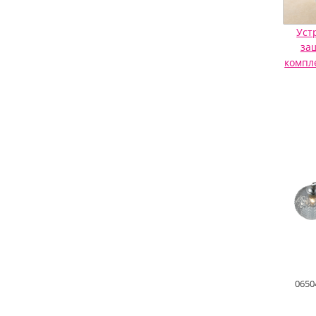
Уст
за
компл
0650