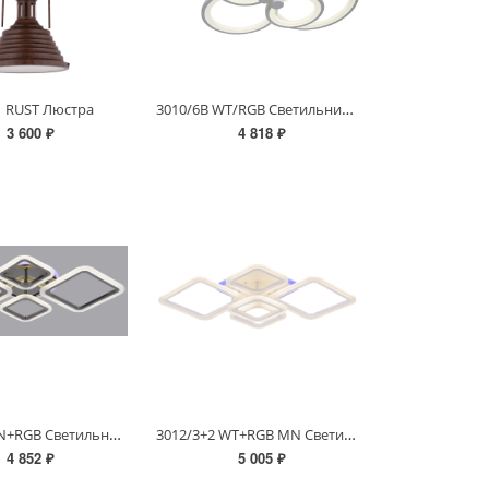
3010/6B WT/RGB Светильник потолочный
1 RUST Люстра
3 600 ₽
4 818 ₽
3012/2+2 AN+RGB Светильник потолочный MN (RL)
3012/3+2 WT+RGB MN Светильник потолочный
4 852 ₽
5 005 ₽