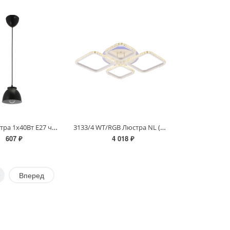
3111/1 Люстра 1х40Вт Е27 черный
3133/4 WT/RGB Люстра NL (RL)
607 ₽
4 018 ₽
9
Вперед