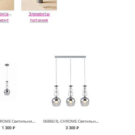
онтажный
Элементы
мент
питания
06886/1 CHROME Светильник потолочный
06886/3L CHROME Светильник потолочный
1 300 ₽
3 300 ₽