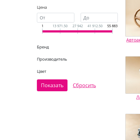
Цена
1
13 971.50
27 942
41 912.50
55 883
Автоа
Бренд
Производитель
Цвет
Л