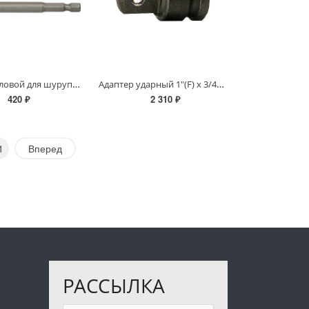
Адаптер угловой для шурупов и болтов с 6-гр.головкой Профи d=8 мм, L=90 мм
Адаптер ударный 1"(F) x 3/4"(M)
420 ₽
2 310 ₽
1
Вперед
РАССЫЛКА