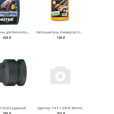
Автошампунь для бесконтактной мойки Huter усиленный
Автошампунь Универсал 0,5кг Апельсин
435 ₽
130 ₽
1/2х3/4 ударный
Адаптер 1/4 F х 3/8 М 36mmL
788 ₽
302 ₽