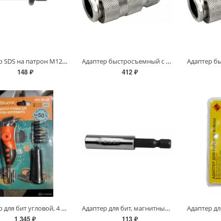
Адаптер SDS на патрон М12х1,25
Адаптер быстросъемный с запорным клапаном с внешней резьбой 1/2"
148 ₽
412 ₽
Адаптер для бит угловой, 4 биты 25мм PH2, Sturm
Адаптер для бит, магнитный фиксатор, хвостовик CrV сталь, 60 мм (блистер)
1 345 ₽
113 ₽