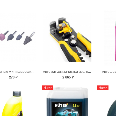
Абразивные минишарошки-насадки для дрели, хвостовик d 6мм, 5 предм. 2990-H5
Автомат для зачистки изоляции усиленный 0,2-6 мм Профи 200 мм
Автошам
270 ₽
2 865 ₽
Huter
Huter