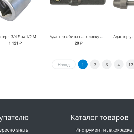
Адаптер с биты на головку для отвертки CrV 1/4"-1/4", 25 мм
тер с 3/4 F на 1/2 М
1 121 ₽
28 ₽
Назад
1
2
3
4
12
упателю
Каталог товаров
ересно знать
Инструмент и лакокраска