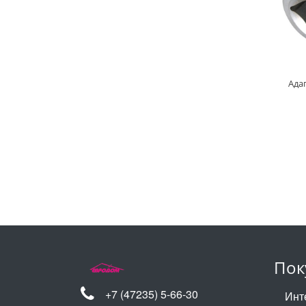
Адап
Пок
+7 (47235) 5-66-30
Инт