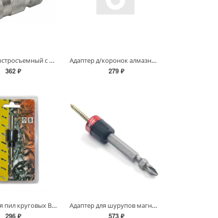
Адаптер быстросъемный с запорным клапаном с внешней резьбой 1/4"
Адаптер д/коронок алмазных ф20-25мм
362 ₽
279 ₽
Адаптер для пил круговых Bi-metall, HEX 14-30 мм
Адаптер для шурупов магнитн. WP Профи +1бита 65мм ,S2 сталь PH2
296 ₽
573 ₽