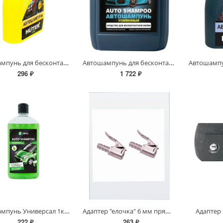
Автошампунь для бесконтактной мойки Huter
Автошампунь для бесконтактной мойки Huter Super Power Foam усиленный концентрат, 5,8кг
296 ₽
1 722 ₽
Автошампунь Универсал 1кг Яблоко
Адаптер "елочка" 6 мм прямой для накачки шин ЗУБР (64927-06)
Адаптер 
222 ₽
263 ₽