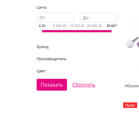
Цена
0.20
9 666.90
19 333.60
29 000.30
38 667
Бренд
Производитель
Цвет
Huter