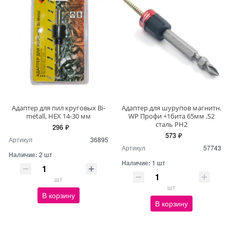
Адаптер для пил круговых Bi-
Адаптер для шурупов магнитн.
metall, HEX 14-30 мм
WP Профи +1бита 65мм ,S2
сталь PH2
296 ₽
573 ₽
Артикул
36895
Артикул
57743
Наличие:
2 шт
Наличие:
1 шт
шт
шт
В корзину
В корзину