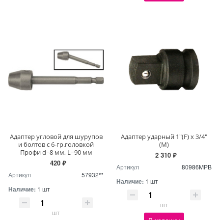
Адаптер угловой для шурупов
Адаптер ударный 1"(F) x 3/4"
и болтов с 6-гр.головкой
(M)
Профи d=8 мм, L=90 мм
2 310 ₽
420 ₽
Артикул
80986MPB
Артикул
57932**
Наличие:
1 шт
Наличие:
1 шт
шт
шт