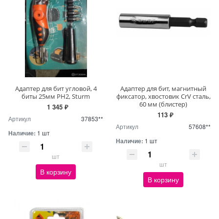
Адаптер для бит угловой, 4
Адаптер для бит, магнитный
биты 25мм PH2, Sturm
фиксатор, хвостовик CrV сталь,
60 мм (блистер)
1 345 ₽
113 ₽
Артикул
37853**
Артикул
57608**
Наличие:
1 шт
Наличие:
1 шт
шт
шт
В корзину
В корзину