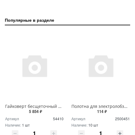
Популярные в разделе
Гайковерт бесщеточный STEHER V1 20В, 300Нм, 1 АКБ (4А*ч), кейс (CWB-300-1)
Полотна для электролобзика T218А, HSS, Политех (2шт)
5 854 ₽
114 ₽
Артикул
54410
Артикул
2500451
Наличие:
1 шт
Наличие:
10 шт