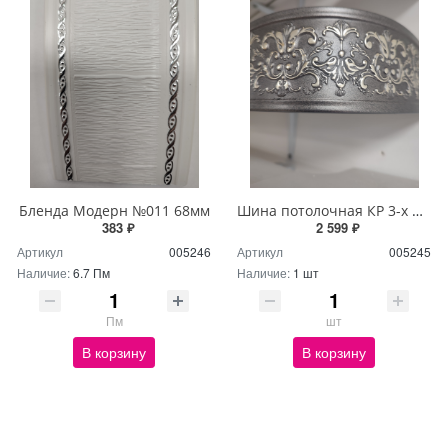
Бленда Модерн №011 68мм
Шина потолочная КР 3-х ряд 3м с блендой+повороты Дамаск серый
383 ₽
2 599 ₽
Артикул
005246
Артикул
005245
Наличие:
6.7 Пм
Наличие:
1 шт
Пм
шт
В корзину
В корзину