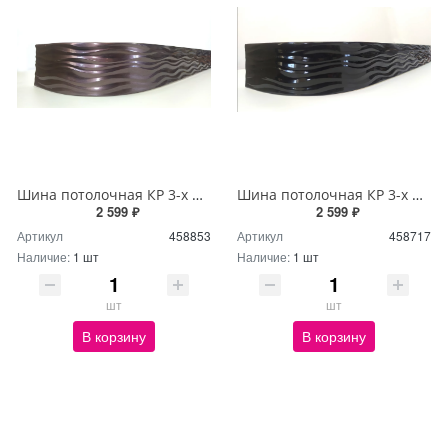
Шина потолочная КР 3-х ряд 3м с блендой+повороты Бриз №204 7см
Шина потолочная КР 3-х ряд 3м с блендой+повороты Бриз №44 7см
2 599 ₽
2 599 ₽
Артикул
458853
Артикул
458717
Наличие:
1 шт
Наличие:
1 шт
шт
шт
В корзину
В корзину