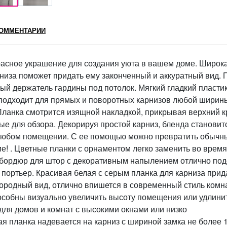
ОММЕНТАРИИ
расное украшение для создания уюта в вашем доме. Широк
низа поможет придать ему законченный и аккуратный вид. Г
вый держатель гардины под потолок. Мягкий гладкий пласти
 подходит для прямых и поворотных карнизов любой ширины
Планка смотрится изящной накладкой, прикрывая верхний к
ые для обзора. Декорируя простой карниз, бленда становит
 любом помещении. С ее помощью можно превратить обычн
е! . Цветные планки с орнаментом легко заменить во время
 бордюр для штор с декоративным напылением отлично под
х портьер. Красивая белая с серым планка для карниза прид
городный вид, отлично впишется в современный стиль комн
особны визуально увеличить высоту помещения или удлини
для домов и комнат с высокими окнами или низко
 планка надевается на карниз с шириной замка не более 1