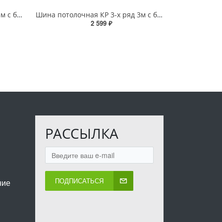
Шина потолочная КР 3-х ряд 3м с блендой+повороты Бриз №44 7см
Шина потолочная КР 3-х ряд 3м с блендой+повороты Премьера №24 7см
2 599 ₽
РАССЫЛКА
ПОДПИСАТЬСЯ
ние