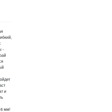
ая
ибкий,
к
 -
рай
ся
ый
ойдет
аст
ат и
ть
6 мм!