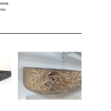
ожом.
ены