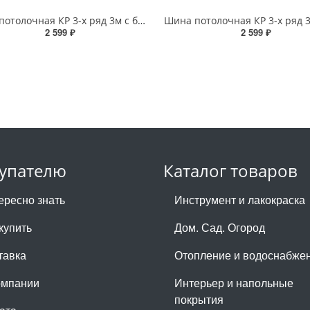
Шина потолочная КР 3-х ряд 3м с блендой+повороты Бриз №204 7см
2 599 ₽
2 599 ₽
упателю
Каталог товаров
ересно знать
Инструмент и лакокраска
купить
Дом. Сад. Огород
тавка
Отопление и водоснабже
омпании
Интерьер и напольные
покрытия