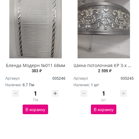
Бленда Модерн №011 68мм
Шина потолочная КР 3-х ряд 3м с блендой+повороты Дамаск серый
383 ₽
2 599 ₽
Артикул
005246
Артикул
005245
Наличие:
6.7 Пм
Наличие:
1 шт
Пм
шт
В корзину
В корзину