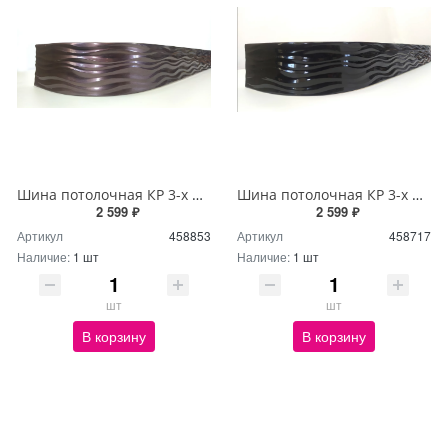
Шина потолочная КР 3-х ряд 3м с блендой+повороты Бриз №204 7см
Шина потолочная КР 3-х ряд 3м с блендой+повороты Бриз №44 7см
2 599 ₽
2 599 ₽
Артикул
458853
Артикул
458717
Наличие:
1 шт
Наличие:
1 шт
шт
шт
В корзину
В корзину