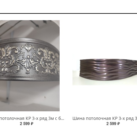
Шина потолочная КР 3-х ряд 3м с блендой+повороты Дамаск серый
2 599 ₽
2 599 ₽