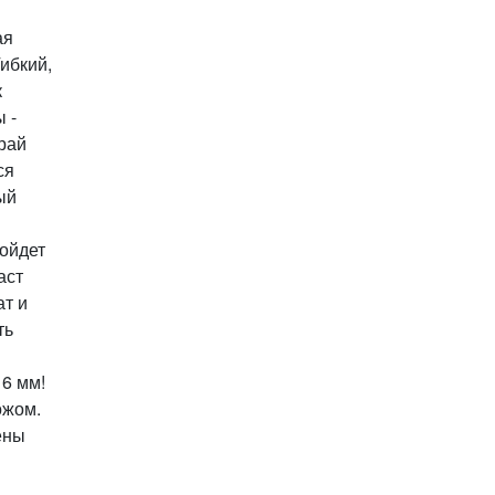
ая
ибкий,
к
 -
рай
ся
ый
ойдет
аст
ат и
ть
6 мм!
ожом.
ены