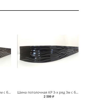
Шина потолочная КР 3-х ряд 3м с блендой+повороты Бриз №204 7см
Шина потолочная КР 3-х ряд 3м с блендой+повороты Бриз №44 7см
2 599 ₽