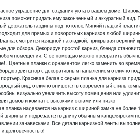
расное украшение для создания уюта в вашем доме. Широк
низа поможет придать ему законченный и аккуратный вид. Г
вый держатель гардины под потолок. Мягкий гладкий пласти
 подходит для прямых и поворотных карнизов любой ширины
Планка смотрится изящной накладкой, прикрывая верхний к
ые для обзора. Декорируя простой карниз, бленда становит
 любом помещении. С ее помощью можно превратить обычн
е! . Цветные планки с орнаментом легко заменить во время
 бордюр для штор с декоративным напылением отлично под
х портьер. Красивая белая с серым планка для карниза прид
городный вид, отлично впишется в современный стиль комн
особны визуально увеличить высоту помещения или удлини
для домов и комнат с высокими окнами или низко
 планка надевается на карниз с шириной замка не более 1
ей ширины и подрезается в длину обычным канцелярским н
правлении занавесками. Все детали карнизной ленты выполн
 и долговечностью!