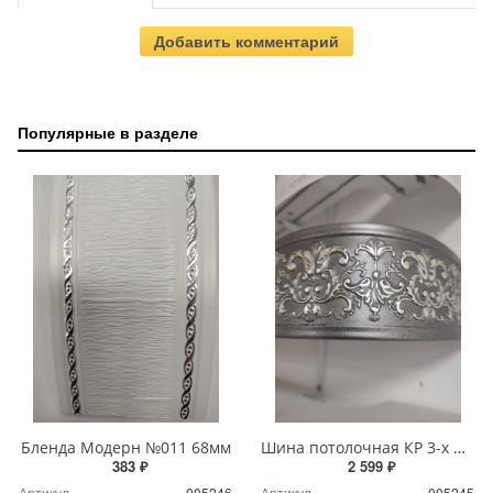
Добавить комментарий
Популярные в разделе
Бленда Модерн №011 68мм
Шина потолочная КР 3-х ряд 3м с блендой+повороты Дамаск серый
383 ₽
2 599 ₽
Артикул
005246
Артикул
005245