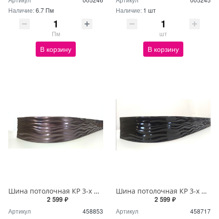
Наличие:
6.7 Пм
Наличие:
1 шт
Пм
шт
В корзину
В корзину
Шина потолочная КР 3-х ряд 3м с блендой+повороты Бриз №204 7см
Шина потолочная КР 3-х ряд 3м с блендой+повороты Бриз №44 7см
2 599 ₽
2 599 ₽
Артикул
458853
Артикул
458717