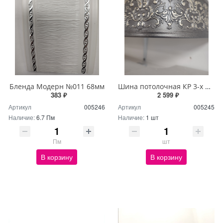
Бленда Модерн №011 68мм
Шина потолочная КР 3-х ряд 3м с блендой+повороты Дамаск серый
383 ₽
2 599 ₽
Артикул
005246
Артикул
005245
Наличие:
6.7 Пм
Наличие:
1 шт
Пм
шт
В корзину
В корзину