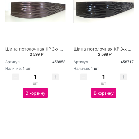
Шина потолочная КР 3-х ряд 3м с блендой+повороты Бриз №204 7см
Шина потолочная КР 3-х ряд 3м с блендой+повороты Бриз №44 7см
2 599 ₽
2 599 ₽
Артикул
458853
Артикул
458717
Наличие:
1 шт
Наличие:
1 шт
шт
шт
В корзину
В корзину