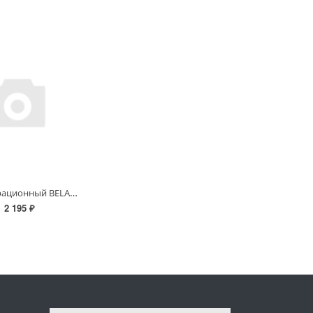
Насос вибрационный BELAMOS БВ028 10м верхний забор воды/17л.м., Н 70м
2 195 ₽