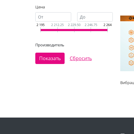
Цена
2 195
2 212.25
2 229.50
2 246.75
2 264
Производитель