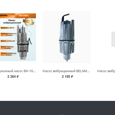
Вибрационный насос ВН-1080В Вихрь
Насос вибрацинный BELAMOS БВ012 10м нижний забор воды/17л.м. Н 70м
2 264 ₽
2 195 ₽