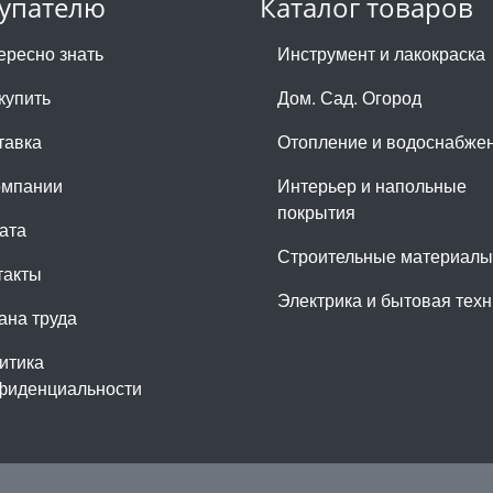
упателю
Каталог товаров
ересно знать
Инструмент и лакокраска
купить
Дом. Сад. Огород
тавка
Отопление и водоснабже
омпании
Интерьер и напольные
покрытия
ата
Строительные материалы
такты
Электрика и бытовая техн
ана труда
итика
фиденциальности