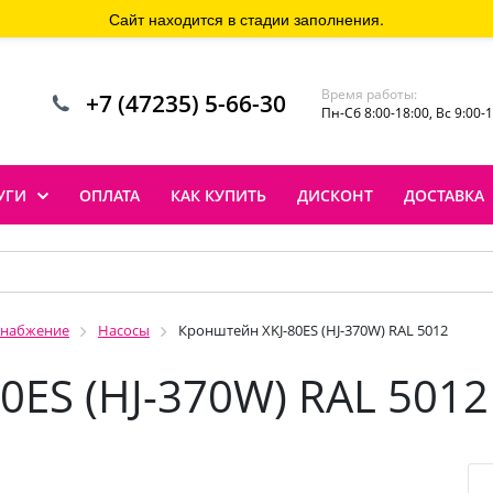
Сайт находится в стадии заполнения.
Время работы:
+7 (47235) 5-66-30
Пн-Сб 8:00-18:00, Вс 9:00-
УГИ
ОПЛАТА
КАК КУПИТЬ
ДИСКОНТ
ДОСТАВКА
снабжение
Насосы
Кронштейн XKJ-80ES (HJ-370W) RAL 5012
0ES (HJ-370W) RAL 5012