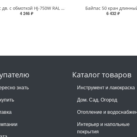
Корпус дв. с обмоткой HJ-750W RAL 5012
Байпас 50 кран длинны
4 246 ₽
6 432 ₽
упателю
Каталог товаров
ересно знать
Инструмент и лакокраска
купить
Дом. Сад. Огород
тавка
Отопление и водоснабже
омпании
Интерьер и напольные
покрытия
ата