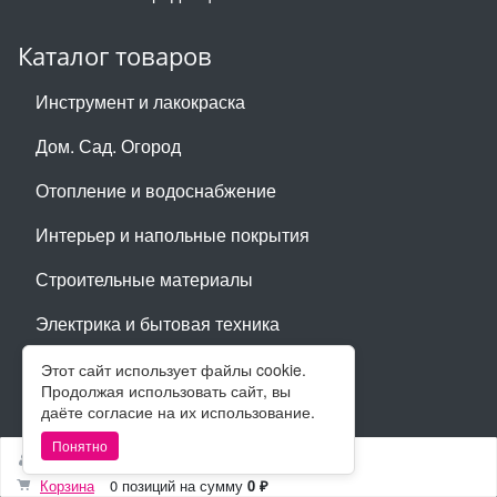
Каталог товаров
Инструмент и лакокраска
Дом. Сад. Огород
Отопление и водоснабжение
Интерьер и напольные покрытия
Строительные материалы
Электрика и бытовая техника
Инструмент и лакокраска
Этот сайт использует файлы cookie.
Продолжая использовать сайт, вы
Дом. Сад. Огород
даёте согласие на их использование.
Понятно
Отопление и водоснабжение
Войти
Регистрация
Корзина
0 позиций
на сумму
0 ₽