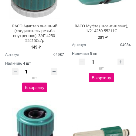
RACO Адаптер внешний
RACO Муфта (шланг-шланг),
(соединитель-резьба
1/2" 4250-55211С
внутренняя), 3/4" 4250-
201 ₽
55215Св/р
Артикул
04984
149 ₽
Наличие:
5 шт
Артикул
04987
Наличие:
4 шт
шт
В корзину
шт
В корзину