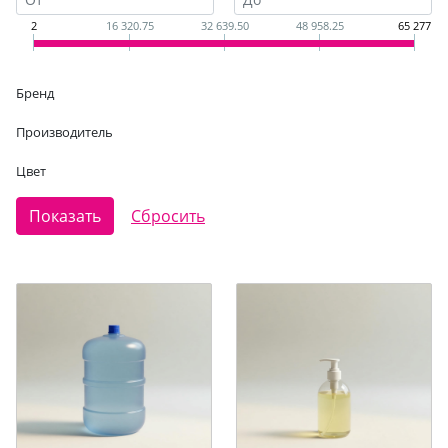
2
16 320.75
32 639.50
48 958.25
65 277
Бренд
Производитель
Цвет