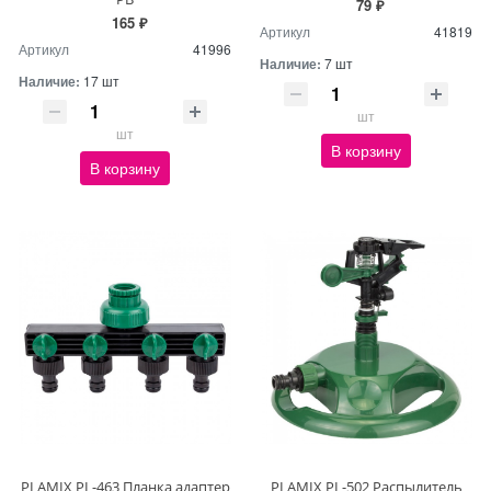
79 ₽
165 ₽
Артикул
41819
Артикул
41996
Наличие:
7 шт
Наличие:
17 шт
шт
шт
В корзину
В корзину
PLAMIX PL-463 Планка адаптер
PLAMIX PL-502 Распылитель