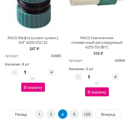
RACO Муфта (шланг-шланг),
RACO Наконечник
3/4" 4250-55212С
поливочный регулируемый
4255-55/381С
247 ₽
310 ₽
Артикул
04985
Артикул
04994
Наличие:
8 шт
Наличие:
3 шт
шт
шт
В корзину
В корзину
Назад
1
3
4
5
125
Вперед