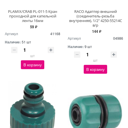
PLAMIX/CRAB PL-011-5 Кран
RACO Адаптер внешний
проходной для капельной
(соединитель-резьба
ленты 16мм
внутренняя), 1/2" 4250-55214С
в/р
59 ₽
144 ₽
Артикул
41168
Артикул
04986
Наличие:
51 шт
Наличие:
9 шт
шт
шт
В корзину
В корзину