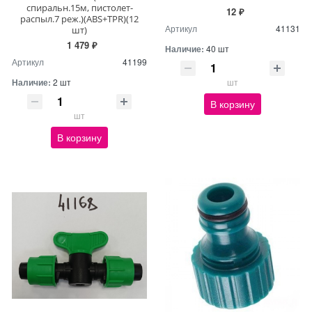
спиральн.15м, пистолет-
12 ₽
распыл.7 реж.)(ABS+TPR)(12
Артикул
41131
шт)
1 479 ₽
Наличие:
40 шт
Артикул
41199
Наличие:
2 шт
шт
В корзину
шт
В корзину