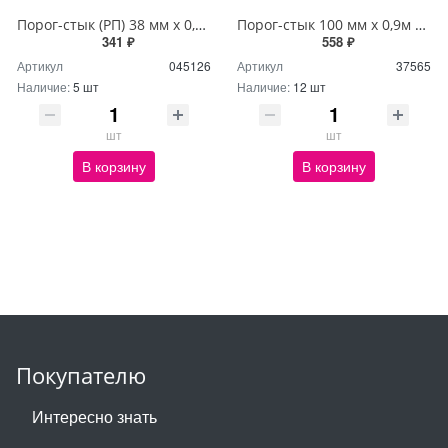
Порог-стык (РП) 38 мм х 0,9м Дуб браун
Порог-стык 100 мм х 0,9м орех П31,41
341 ₽
558 ₽
Артикул
045126
Артикул
37565
Наличие:
5 шт
Наличие:
12 шт
шт
шт
В корзину
В корзину
Покупателю
Интересно знать