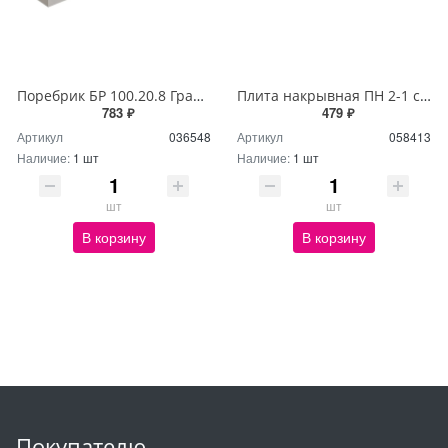
Поребрик БР 100.20.8 Гранит STONE (40 Пм)
Плита накрывная ПН 2-1 серый (48 шт)
783 ₽
479 ₽
Артикул
036548
Артикул
058413
Наличие:
1 шт
Наличие:
1 шт
шт
шт
В корзину
В корзину
Покупателю