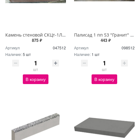
Камень стеновой СКЦт-1Л100 "Шерл" коричнево-черный (30шт)
Палисад 1 пп 53 "Гранит" бело-серо-черный (40шт)
875 ₽
443 ₽
Артикул
047512
Артикул
098512
Наличие:
5 шт
Наличие:
1 шт
шт
шт
В корзину
В корзину