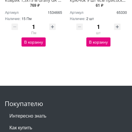
Коврик 1,3х15 м Graily GR 1241B-130
Крючок 9 шт 4см присоска-вакуум NA1054
769 ₽
61 ₽
Артикул
1534665
Артикул
65330
Наличие:
15 Пм
Наличие:
2 шт
Пм
шт
В корзину
В корзину
Покупателю
Интересно знать
Как купить