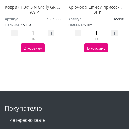
Коврик 1,3х15 м Graily GR 1241B-130
Крючок 9 шт 4см присоска-вакуум NA1054
769 ₽
61 ₽
Артикул
1534665
Артикул
65330
Наличие:
15 Пм
Наличие:
2 шт
Пм
шт
В корзину
В корзину
Покупателю
Интересно знать