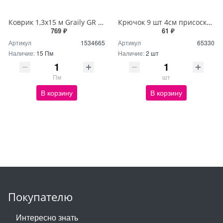
Коврик 1,3х15 м Graily GR 1241B-130
Крючок 9 шт 4см присоска-вакуум NA1054
769 ₽
61 ₽
Артикул
1534665
Артикул
65330
Наличие:
15 Пм
Наличие:
2 шт
Пм
шт
В корзину
В корзину
Покупателю
Интересно знать