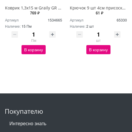
Коврик 1,3х15 м Graily GR 1241B-130
Крючок 9 шт 4см присоска-вакуум NA1054
769 ₽
61 ₽
Артикул
1534665
Артикул
65330
Наличие:
15 Пм
Наличие:
2 шт
Пм
шт
В корзину
В корзину
Покупателю
Интересно знать