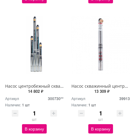
Насос центробежный скважинный RUDES 3FRESH 700 + кабель 30м, комплектация А
Насос скважинный центробежный KOER 3KDm 2/15 40M (0,55кВт/45л.м./64м/40м кабеля)
14 802 ₽
13 309 ₽
Артикул
300730**
Артикул
39913
Наличие:
1 шт
Наличие:
1 шт
шт
шт
В корзину
В корзину