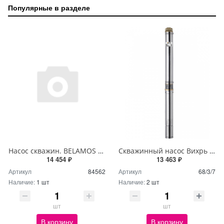
Популярные в разделе
Насос скважин. BELAMOS 3TF-90/3 (кабель 50м/напор 90м/расход 50л/мин /Ø78мм
Скважинный насос Вихрь СН-60 (d.75мм)
14 454 ₽
13 463 ₽
Артикул
84562
Артикул
68/3/7
Наличие:
1 шт
Наличие:
2 шт
шт
шт
В корзину
В корзину