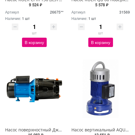
9 524 ₽
5 578 ₽
Артикул
26675**
Артикул
31569
Наличие:
1 шт
Наличие:
1 шт
шт
шт
В корзину
В корзину
Насос поверхностный Джилекс Джамбо 70/50 Ч 3700
Насос вертикальный AQUOR БЦ-2/GVSm1100 (1.1кВт/180л.м./25м.)
16 083 ₽
12 651 ₽