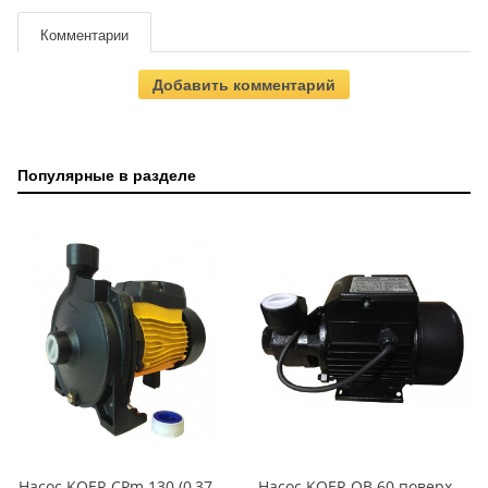
Комментарии
Добавить комментарий
Популярные в разделе
Насос KOER CPm 130 (0,37кВт/92л.м./22м.)
Насос KOER QB 60 поверхностный вихревой (0,37кВт/34л.м./36м.)