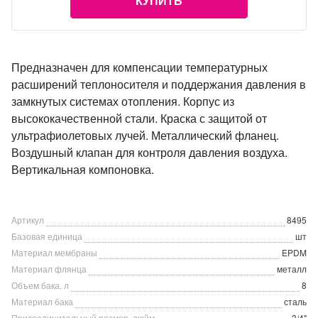
КУПИТЬ
Предназначен для компенсации температурных
расширений теплоносителя и поддержания давления в
замкнутых системах отопления. Корпус из
высококачественной стали. Краска с защитой от
ультрафиолетовых лучей. Металлический фланец.
Воздушный клапан для контроля давления воздуха.
Вертикальная компоновка.
Артикул
8495
Базовая единица
шт
Материал мембраны
EPDM
Материал флянца
металл
Объем бака, л
8
Материал бака
сталь
Присоединительный размер, дюйм
3/4"