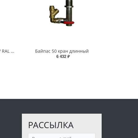
Корпус дв. с обмоткой HJ-750W RAL 5012
Байпас 50 кран длинный
6 432 ₽
РАССЫЛКА