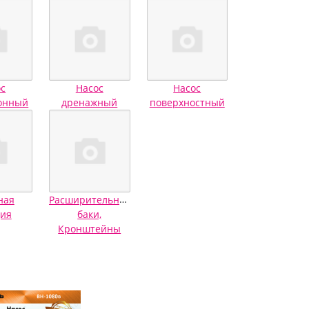
ос
Насос
Насос
онный
дренажный
поверхностный
ная
Расширительные
ция
баки,
Кронштейны