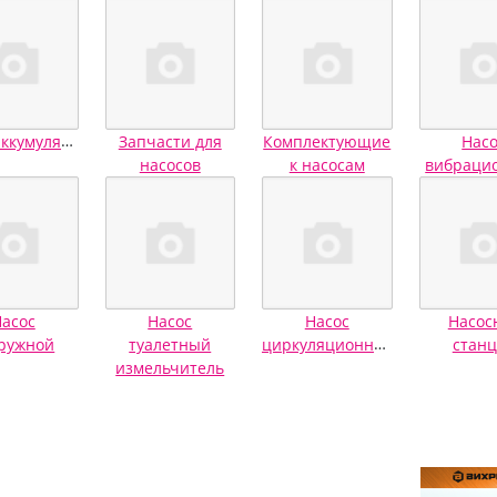
Гидроаккумуляторы
Запчасти для
Комплектующие
Нас
насосов
к насосам
вибраци
асос
Насос
Насос
Насос
циркуляционный
ружной
туалетный
стан
измельчитель