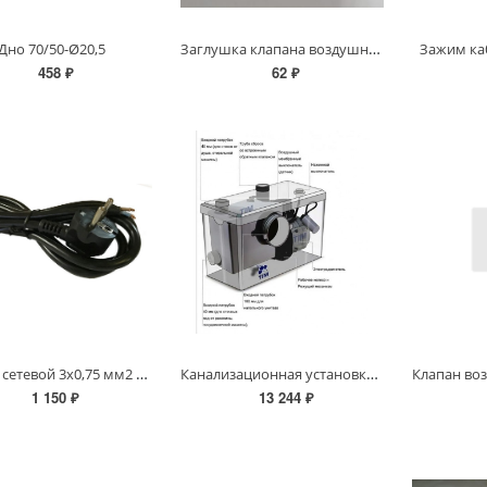
Заглушка клапана воздушного Дренажника ФН (резиновая)
Дно 70/50-Ø20,5
Зажим ка
458 ₽
62 ₽
Кабель сетевой 3х0,75 мм2 с вилкой, L=10 м.
Канализационная установка AM-STP-600 TIM (Унитаз + 2 входа, 0,6 кВт/140 л.мин/6,4 м)
1 150 ₽
13 244 ₽