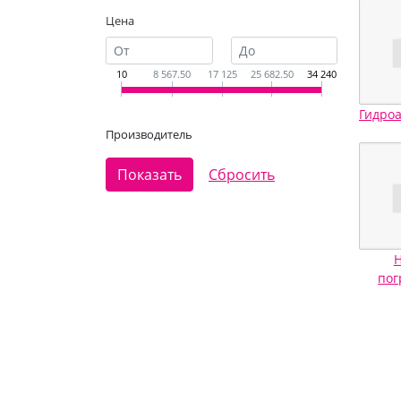
Цена
10
8 567.50
17 125
25 682.50
34 240
Производитель
Н
пог