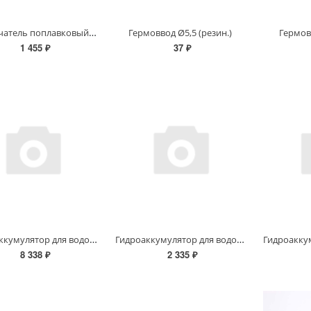
Выключатель поплавковый длина 3 м. Unipump
Гермоввод Ø5,5 (резин.)
Гермов
1 455 ₽
37 ₽
Гидроаккумулятор для водоснабжения ГКС 100В, 100л, 1"
Гидроаккумулятор для водоснабжения ГКС 24Г, 24л, 1"
8 338 ₽
2 335 ₽