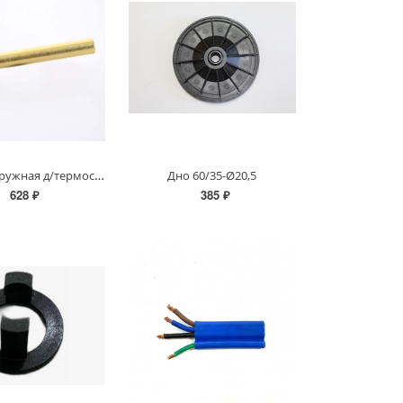
Гильза погружная д/термостата 1/2"
Дно 60/35-Ø20,5
628 ₽
385 ₽