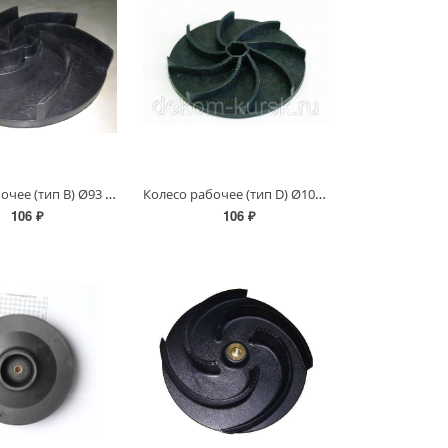
Колесо рабочее (тип B) Ø93 (150/6Ф)
Колесо рабочее (тип D) Ø105,5 (200/10Ф)
106 ₽
106 ₽