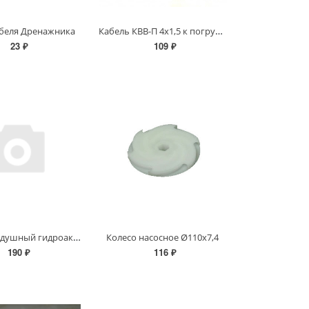
Кабель КВВ-П 4х1,5 к погружным насосам
беля Дренажника
23 ₽
109 ₽
Клапан воздушный гидроаккумулятора I/6215GNUT D. 14,5x21 mm в сборе
Колесо насосное Ø110х7,4
190 ₽
116 ₽