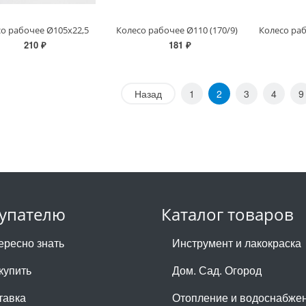
о рабочее Ø105х22,5
Колесо рабочее Ø110 (170/9)
Колесо раб
210 ₽
181 ₽
Назад
1
2
3
4
9
упателю
Каталог товаров
ересно знать
Инструмент и лакокраска
купить
Дом. Сад. Огород
тавка
Отопление и водоснабже