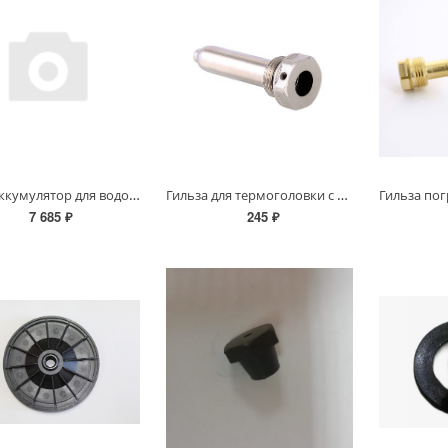
Гидроаккумулятор для водоснабжения ГКС 80В, 80л, 1"
Гильза для термоголовки с выносным датчиком 130мм TIM
7 685 ₽
245 ₽