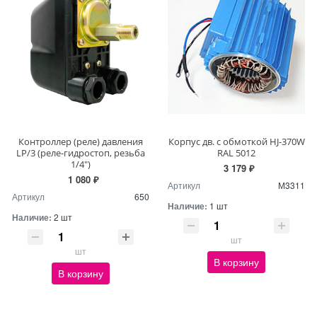
Контроллер (реле) давления
Корпус дв. с обмоткой HJ-370W
LP/3 (реле-гидростоп, резьба
RAL 5012
1/4")
3 179 ₽
1 080 ₽
Артикул
М3311
Артикул
650
Наличие:
1 шт
Наличие:
2 шт
шт
шт
В корзину
В корзину