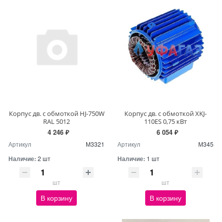
Корпус дв. с обмоткой HJ-750W
Корпус дв. с обмоткой XKJ-
RAL 5012
110ES 0,75 кВт
4 246 ₽
6 054 ₽
Артикул
М3321
Артикул
М345
Наличие:
2 шт
Наличие:
1 шт
шт
шт
В корзину
В корзину